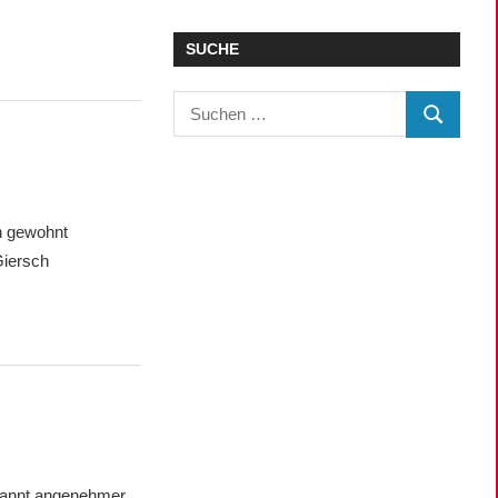
SUCHE
Suchen
SUCHEN
nach:
in gewohnt
Giersch
ekannt angenehmer