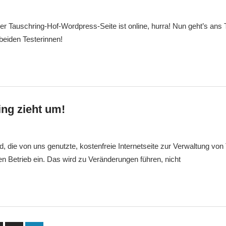
8
Markus
Veränderung
der Tauschring-Hof-Wordpress-Seite ist online, hurra! Nun geht’s ans 
beiden Testerinnen!
ing zieht um!
8
Markus
Veränderung
 die von uns genutzte, kostenfreie Internetseite zur Verwaltung von T
en Betrieb ein. Das wird zu Veränderungen führen, nicht