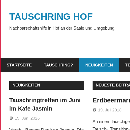
Zum
Inhalt
TAUSCHRING HOF
springen
Nachbarschaftshilfe in Hof an der Saale und Umgebung.
STARTSEITE
TAUSCHRING?
NEUIGKEITEN
T
NEUIGKEITEN
NEUESTE BEITR
Erdbeermar
Tauschringtreffen im Juni
im Kafe Jasmin
19. Juli 2018
15. Juni 2026
An einem lauschige
Tausch-, Transition