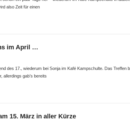
rd also Zeit für einen
ns im April …
Markus
Veränderung
d des 17., wiederum bei Sonja im Kafé Kampschulte. Das Treffen beg
, allerdings gab’s bereits
am 15. März in aller Kürze
Markus
Veränderung