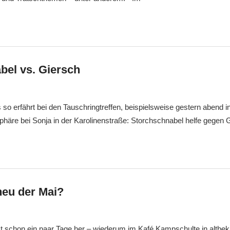
bel vs. Giersch
Markus
Veränderung
 so erfährt bei den Tauschringtreffen, beispielsweise gestern abend 
äre bei Sonja in der Karolinenstraße: Storchschnabel helfe gegen 
eu der Mai?
Markus
Veränderung
ist schon ein paar Tage her – wiederum im Kafé Kampschulte in altb