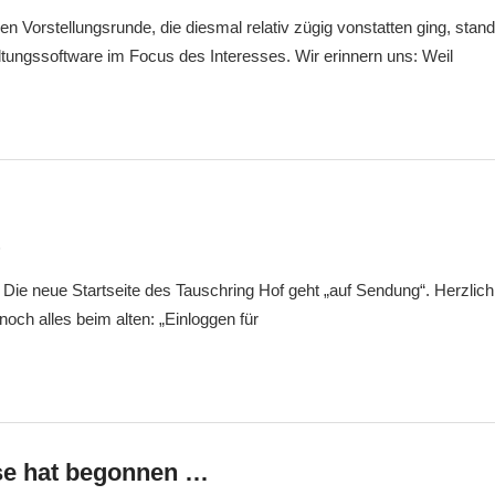
len Vorstellungsrunde, die diesmal relativ zügig vonstatten ging, sta
tungssoftware im Focus des Interesses. Wir erinnern uns: Weil
8
Markus
Veränderung
: Die neue Startseite des Tauschring Hof geht „auf Sendung“. Herzlic
t noch alles beim alten: „Einloggen für
se hat begonnen …