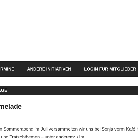
ERMINE
ANDERE INITIATIVEN
LOGIN FÜR MITGLIEDER
ÄGE
melade
Markus
Veränderung
n Sommerabend im Juli versammelten wir uns bei Sonja vorm Kafé 
- und Tratschthemen – unter anderem: • Im