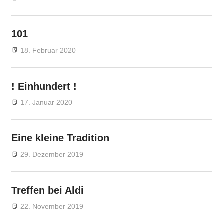
101
18. Februar 2020
Markus
Veränderung
! Einhundert !
17. Januar 2020
Markus
Veränderung
Eine kleine Tradition
29. Dezember 2019
Markus
Veränderung
Treffen bei Aldi
22. November 2019
Markus
Veränderung