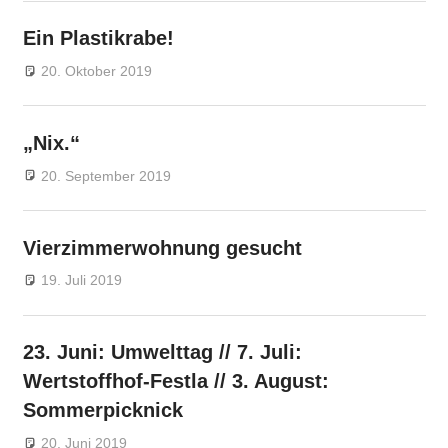
Ein Plastikrabe!
20. Oktober 2019
Markus
Veränderung
„Nix.“
20. September 2019
Markus
Veränderung
Vierzimmerwohnung gesucht
19. Juli 2019
Markus
Veränderung
23. Juni: Umwelttag // 7. Juli:
Wertstoffhof-Festla // 3. August:
Sommerpicknick
20. Juni 2019
Markus
Veränderung