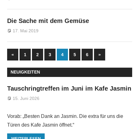
Die Sache mit dem Gemüse
17. Mai 2019
Markus
Veränderung
Seitennummerierung
Vorherige
Nächste
«
1
2
3
4
5
6
»
Beiträge
Beiträge
der
NEUIGKEITEN
Beiträge
Tauschringtreffen im Juni im Kafe Jasmin
15. Juni 2026
Vorab: „Besten Dank an Jasmin. Die extra für uns die
Türen des Kafe Jasmin öffnet.“
WEITERLESEN