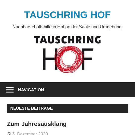
Zum
Inhalt
TAUSCHRING HOF
springen
Nachbarschaftshilfe in Hof an der Saale und Umgebung.
NAVIGATION
NEUESTE BEITRÄGE
Zum Jahresausklang
5. Dezember 2020
Markus
Veränderung