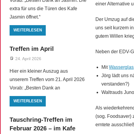
Vorab: „Besten Dank an Jasmin. Die
einer Alternative
extra für uns die Türen des Kafe
Jasmin öffnet.“
Der Umzug auf die
uns seit kurzem i
WEITERLESEN
gutem Willen krieg
Treffen im April
Neben der EDV-Ges
24. April 2026
Mit
Wasserglas
Hier ein kleiner Auszug aus
Jörg lädt uns n
unserem Treffen vom 21. April 2026
verstanden?)
Vorab: „Besten Dank an
Waltrauds Juno
WEITERLESEN
Als wiederkehre
(sog. Foodsaver) 
Tauschring-Treffen im
erntete ausschlie
Februar 2026 – im Kafe