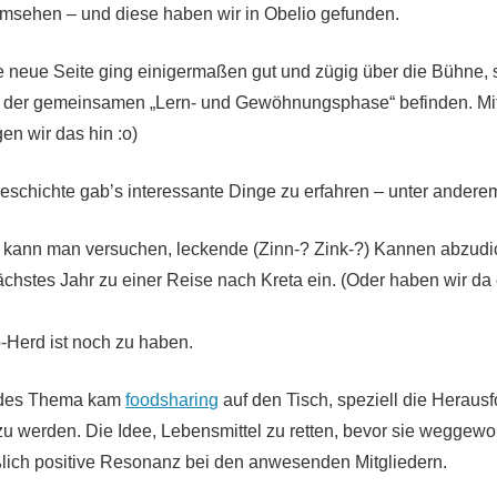
 umsehen – und diese haben wir in Obelio gefunden.
 neue Seite ging einigermaßen gut und zügig über die Bühne, s
n der gemeinsamen „Lern- und Gewöhnungsphase“ befinden. Mit
en wir das hin :o)
chichte gab’s interessante Dinge zu erfahren – unter andere
kann man versuchen, leckende (Zinn-? Zink-?) Kannen abzudi
ächstes Jahr zu einer Reise nach Kreta ein. (Oder haben wir da
-Herd ist noch zu haben.
ndes Thema kam
foodsharing
auf den Tisch, speziell die Herausf
zu werden. Die Idee, Lebensmittel zu retten, bevor sie weggewo
ßlich positive Resonanz bei den anwesenden Mitgliedern.