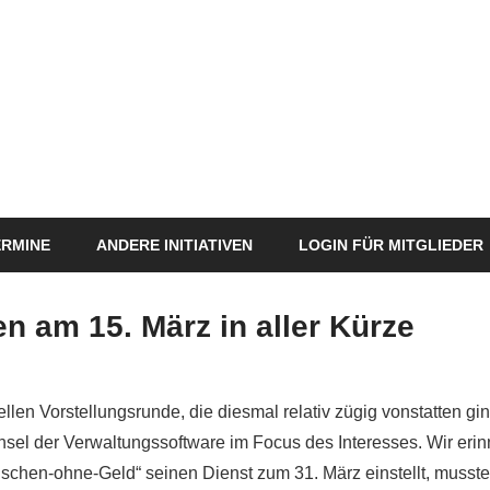
ERMINE
ANDERE INITIATIVEN
LOGIN FÜR MITGLIEDER
en am 15. März in aller Kürze
Markus
Veränderung
ellen Vorstellungsrunde, die diesmal relativ zügig vonstatten gin
el der Verwaltungssoftware im Focus des Interesses. Wir erin
uschen-ohne-Geld“ seinen Dienst zum 31. März einstellt, musst