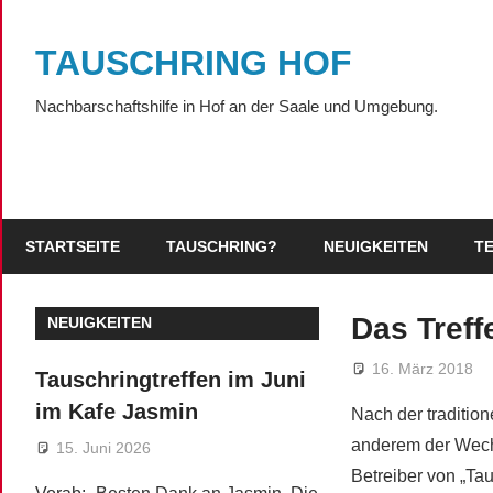
Zum
Inhalt
TAUSCHRING HOF
springen
Nachbarschaftshilfe in Hof an der Saale und Umgebung.
STARTSEITE
TAUSCHRING?
NEUIGKEITEN
T
Das Treff
NEUIGKEITEN
16. März 2018
Tauschringtreffen im Juni
im Kafe Jasmin
Nach der tradition
anderem der Wechs
15. Juni 2026
Betreiber von „Ta