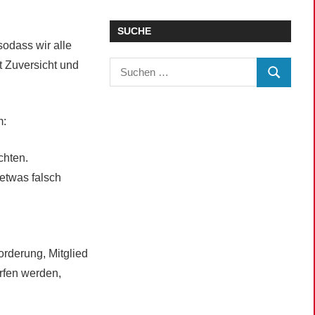
SUCHE
odass wir alle
 Zuversicht und
Suchen
SUCHEN
nach:
m:
chten.
 etwas falsch
orderung, Mitglied
rfen werden,