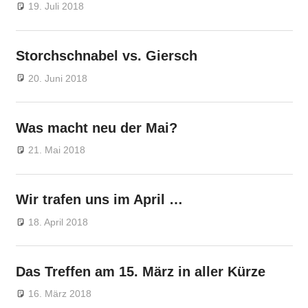
19. Juli 2018
Markus
Veränderung
Storchschnabel vs. Giersch
20. Juni 2018
Markus
Veränderung
Was macht neu der Mai?
21. Mai 2018
Markus
Veränderung
Wir trafen uns im April …
18. April 2018
Markus
Veränderung
Das Treffen am 15. März in aller Kürze
16. März 2018
Markus
Veränderung