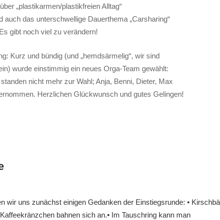
ber „plastikarmen/plastikfreien Alltag“
 auch das unterschwellige Dauerthema „Carsharing“
Es gibt noch viel zu verändern!
g: Kurz und bündig (und „hemdsärmelig“, wir sind
rein) wurde einstimmig ein neues Orga-Team gewählt:
tanden nicht mehr zur Wahl; Anja, Benni, Dieter, Max
bernommen. Herzlichen Glückwunsch und gutes Gelingen!
e
Markus
Veränderung
 wir uns zunächst einigen Gedanken der Einstiegsrunde: • Kirschbäu
t, Kaffeekränzchen bahnen sich an.• Im Tauschring kann man