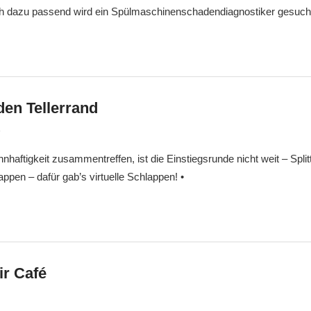
h dazu passend wird ein Spülmaschinenschadendiagnostiker gesuch
den Tellerrand
9
Markus
Veränderung
nhaftigkeit zusammentreffen, ist die Einstiegsrunde nicht weit – Spli
appen – dafür gab’s virtuelle Schlappen! •
ir Café
Markus
Veränderung