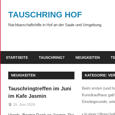
Zum
Inhalt
TAUSCHRING HOF
springen
Nachbarschaftshilfe in Hof an der Saale und Umgebung.
STARTSEITE
TAUSCHRING?
NEUIGKEITEN
T
NEUIGKEITEN
KATEGORIE:
VE
Tauschringtreffen im Juni
Beim ersten (und ho
Kunstkaufhaus gab’s
im Kafe Jasmin
Einstiegsrunde, unt
15. Juni 2026
• In einer Ultrasch