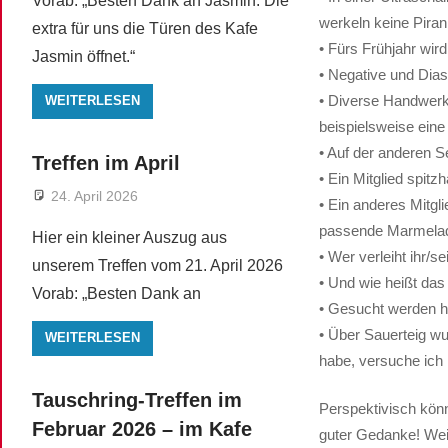
Vorab: „Besten Dank an Jasmin. Die
werkeln keine Pira
extra für uns die Türen des Kafe
• Fürs Frühjahr wir
Jasmin öffnet.“
• Negative und Dia
• Diverse Handwerk
WEITERLESEN
beispielsweise ein
• Auf der anderen S
Treffen im April
• Ein Mitglied spitz
24. April 2026
• Ein anderes Mitgl
passende Marmelad
Hier ein kleiner Auszug aus
• Wer verleiht ihr/s
unserem Treffen vom 21. April 2026
• Und wie heißt da
Vorab: „Besten Dank an
• Gesucht werden h
• Über Sauerteig wu
WEITERLESEN
habe, versuche ich
Tauschring-Treffen im
Perspektivisch kön
Februar 2026 – im Kafe
guter Gedanke! Weit