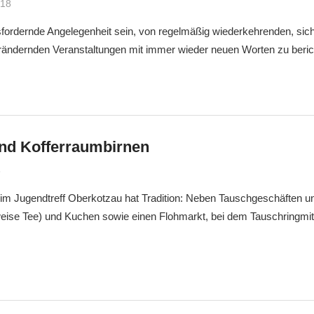
018
Markus
Veränderung
ordernde Angelegenheit sein, von regelmäßig wiederkehrenden, sich s
verändernden Veranstaltungen mit immer wieder neuen Worten zu beri
und Kofferraumbirnen
8
Markus
Veränderung
 im Jugendtreff Oberkotzau hat Tradition: Neben Tauschgeschäften u
weise Tee) und Kuchen sowie einen Flohmarkt, bei dem Tauschringmitg