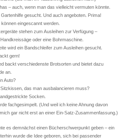
nhas – auch, wenn man das vielleicht vermuten könnte.
d Gartenhilfe gesucht. Und auch angeboten. Prima!
s können eingescannt werden.
ergeräte stehen zum Ausleihen zur Verfügung –
e Handkreissäge oder eine Bohrmaschine.
eite wird ein Bandschleifer zum Ausleihen gesucht.
hackt gern!
ied backt verschiedenste Brotsorten und bietet dazu
e an.
ein Auto?
s Sitzkissen, das man ausbalancieren muss?
andgestrickte Socken.
rde fachgesimpelt. (Und weil ich keine Ahnung davon
 mich gar nicht erst an einer Ein-Satz-Zusammenfassung.)
nte es demnächst einen Bücherschwerpunkt geben – ein
erhin wurde die Idee geboren, sich bei passender