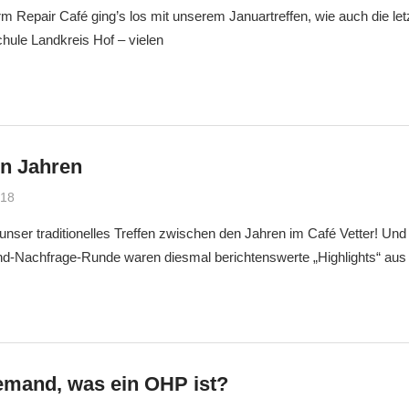
m Repair Café ging’s los mit unserem Januartreffen, wie auch die le
hule Landkreis Hof – vielen
n Jahren
018
Markus
Veränderung
unser traditionelles Treffen zwischen den Jahren im Café Vetter! Und 
nd-Nachfrage-Runde waren diesmal berichtenswerte „Highlights“ aus 
emand, was ein OHP ist?