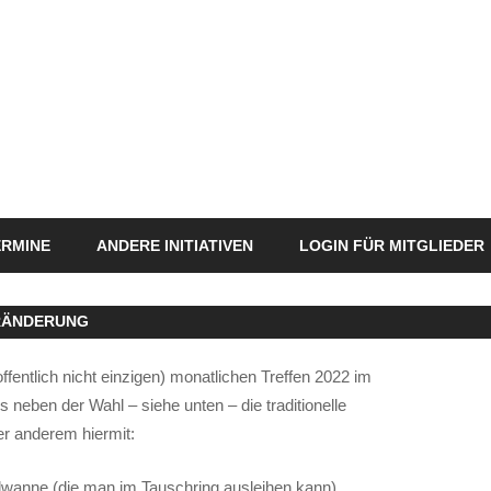
ERMINE
ANDERE INITIATIVEN
LOGIN FÜR MITGLIEDER
RÄNDERUNG
ffentlich nicht einzigen) monatlichen Treffen 2022 im
 neben der Wahl – siehe unten – die traditionelle
er anderem hiermit:
allwanne (die man im Tauschring ausleihen kann)