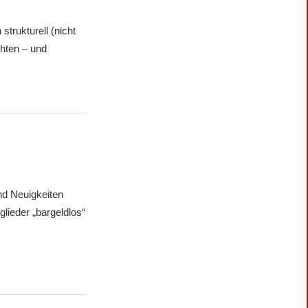
trukturell (nicht
chten – und
nd Neuigkeiten
lieder „bargeldlos“