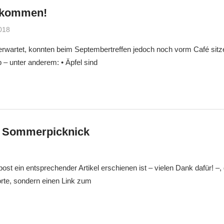
llkommen!
018
Markus
Veränderung
 erwartet, konnten beim Septembertreffen jedoch noch vorm Café sitz
– unter anderem: • Äpfel sind
s Sommerpicknick
Markus
Veränderung
ost ein entsprechender Artikel erschienen ist – vielen Dank dafür! –, 
Worte, sondern einen Link zum