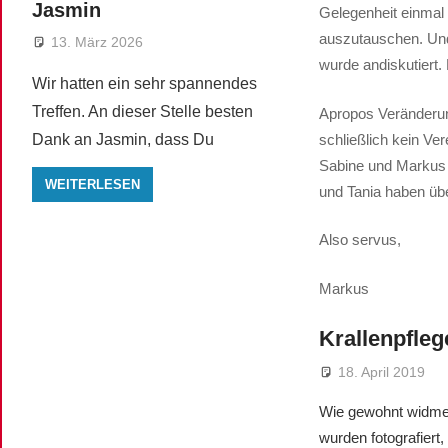
Jasmin
Gelegenheit einmal ü
auszutauschen. Und
13. März 2026
wurde andiskutiert. 
Wir hatten ein sehr spannendes
Treffen. An dieser Stelle besten
Apropos Veränderun
schließlich kein Ve
Dank an Jasmin, dass Du
Sabine und Markus s
WEITERLESEN
und Tania haben ü
Also servus,
Markus
Krallenpfleg
18. April 2019
Wie gewohnt widmen
wurden fotografier