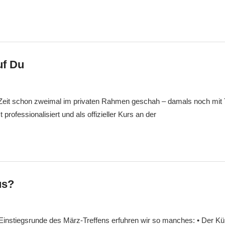
uf Du
Markus
Veränderung
Zeit schon zweimal im privaten Rahmen geschah – damals noch mit
 professionalisiert und als offizieller Kurs an der
us?
Markus
Veränderung
en Einstiegsrunde des März-Treffens erfuhren wir so manches: • Der K