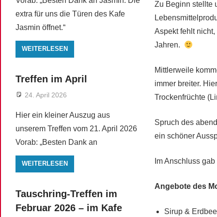
Vorab: „Besten Dank an Jasmin. Die
Zu Beginn stellte u
extra für uns die Türen des Kafe
Lebensmittelprodu
Jasmin öffnet.“
Aspekt fehlt nich
Jahren.
WEITERLESEN
Mittlerweile kom
Treffen im April
immer breiter. Hi
24. April 2026
Trockenfrüchte (L
Hier ein kleiner Auszug aus
Spruch des abends
unserem Treffen vom 21. April 2026
ein schöner Aussp
Vorab: „Besten Dank an
Im Anschluss gab 
WEITERLESEN
Angebote des M
Tauschring-Treffen im
Februar 2026 – im Kafe
Sirup & Erdbeer