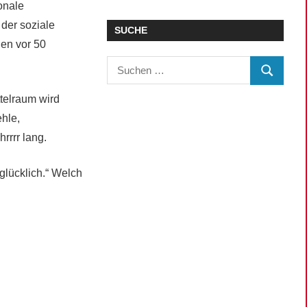
ionale
der soziale
SUCHE
den vor 50
Suchen
SUCHEN
nach:
telraum wird
ehle,
rrrr lang.
glücklich.“ Welch