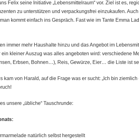
ns Felix seine Initiative „Lebensmittelraum“ vor. Ziel ist es, reg
zenten zu unterstützen und verpackungsfrei einzukaufen. Auch 
t, man kommt einfach ins Gespräch. Fast wie im Tante Emma La
men immer mehr Haushalte hinzu und das Angebot im Lebensmit
er ein kleiner Auszug was alles angeboten wird: verschiedene M
insen, Erbsen, Bohnen…), Reis, Gewürze, Eier… die Liste ist seh
 kam von Harald, auf die Frage was er sucht: „Ich bin ziemlich 
ruch!
es unsere „übliche“ Tauschrunde:
onats:
marmelade natürlich selbst hergestellt