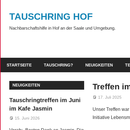
Zum
Inhalt
TAUSCHRING HOF
springen
Nachbarschaftshilfe in Hof an der Saale und Umgebung.
STARTSEITE
TAUSCHRING?
NEUIGKEITEN
T
Treffen i
NEUIGKEITEN
17. Juli 2025
Tauschringtreffen im Juni
im Kafe Jasmin
Unser Treffen war 
Initiative Lebensm
15. Juni 2026