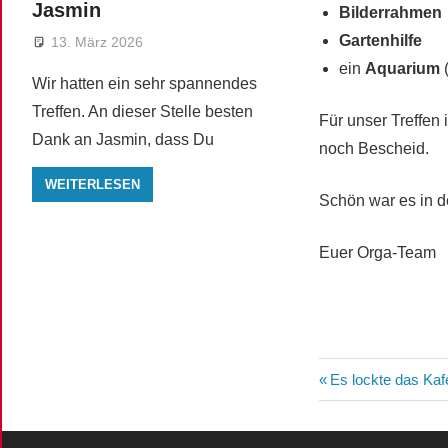
Jasmin
Bilderrahmen
Gartenhilfe
13. März 2026
ein
Aquarium
(
Wir hatten ein sehr spannendes
Treffen. An dieser Stelle besten
Für unser Treffen 
Dank an Jasmin, dass Du
noch Bescheid.
WEITERLESEN
Schön war es in d
Euer Orga-Team
Beitragsn
Vorheriger
Es lockte das Ka
Beitrag: