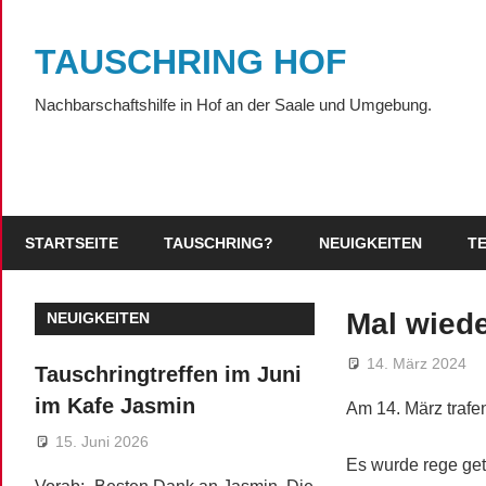
Zum
Inhalt
TAUSCHRING HOF
springen
Nachbarschaftshilfe in Hof an der Saale und Umgebung.
STARTSEITE
TAUSCHRING?
NEUIGKEITEN
T
Mal wiede
NEUIGKEITEN
14. März 2024
Tauschringtreffen im Juni
im Kafe Jasmin
Am 14. März trafe
15. Juni 2026
Es wurde rege get