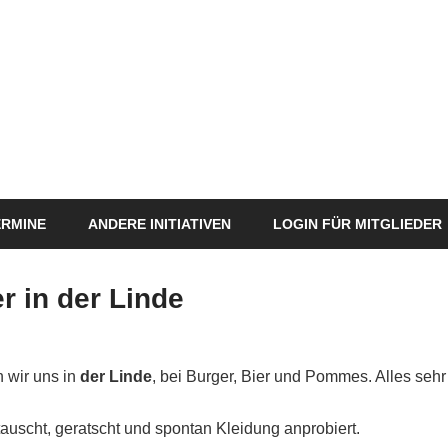
ERMINE
ANDERE INITIATIVEN
LOGIN FÜR MITGLIEDER
r in der Linde
Anja Naumann
Veränderung
n wir uns in
der Linde
, bei Burger, Bier und Pommes. Alles seh
auscht, geratscht und spontan Kleidung anprobiert.