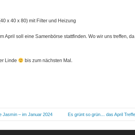
40 x 40 x 80) mit Filter und Heizung
im April soll eine Samenbörse stattfinden. Wo wir uns treffen, d
er Linde
bis zum nächsten Mal.
avigation
Nächster
fe Jasmin – im Januar 2024
Es grünt so grün… das April Treff
Beitrag: