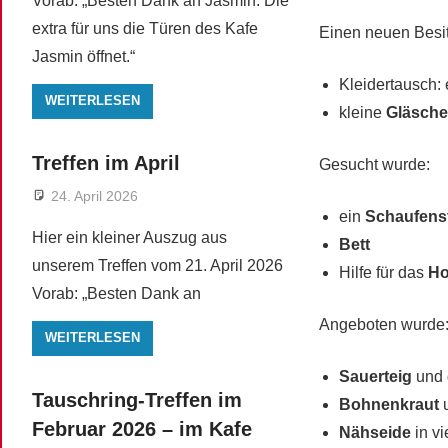
Vorab: „Besten Dank an Jasmin. Die
extra für uns die Türen des Kafe
Einen neuen Besit
Jasmin öffnet.“
Kleidertausch:
WEITERLESEN
kleine
Gläsch
Treffen im April
Gesucht wurde:
24. April 2026
ein
Schaufens
Hier ein kleiner Auszug aus
Bett
unserem Treffen vom 21. April 2026
Hilfe für das
Ho
Vorab: „Besten Dank an
Angeboten wurde
WEITERLESEN
Sauerteig
und 
Tauschring-Treffen im
Bohnenkraut
u
Februar 2026 – im Kafe
Nähseide
in v