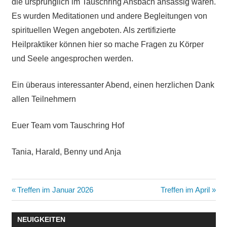
die ursprünglich im Tauschring Ansbach ansässig waren.
Es wurden Meditationen und andere Begleitungen von
spirituellen Wegen angeboten. Als zertifizierte
Heilpraktiker können hier so mache Fragen zu Körper
und Seele angesprochen werden.
Ein überaus interessanter Abend, einen herzlichen Dank
allen Teilnehmern
Euer Team vom Tauschring Hof
Tania, Harald, Benny und Anja
Beitragsnavigation
Vorheriger
Nächster
Treffen im Januar 2026
Treffen im April
Beitrag:
Beitrag:
NEUIGKEITEN