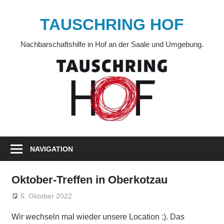
Zum
Inhalt
TAUSCHRING HOF
springen
Nachbarschaftshilfe in Hof an der Saale und Umgebung.
NAVIGATION
Oktober-Treffen in Oberkotzau
5. Oktober 2022
Anja Naumann
Veränderung
Wir wechseln mal wieder unsere Location :). Das