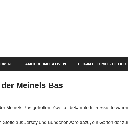
ERMINE
ANDERE INITIATIVEN
LOGIN FÜR MITGLIEDER
n der Meinels Bas
Anja Naumann
Veränderung
der Meinels Bas getroffen. Zwei alt bekannte Interessierte war
 Stoffe aus Jersey und Bündchenware dazu, ein Garten der zu