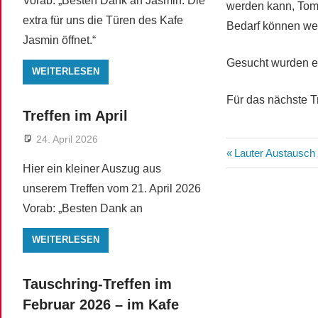
Vorab: „Besten Dank an Jasmin. Die
werden kann, Tom
extra für uns die Türen des Kafe
Bedarf können we
Jasmin öffnet.“
Gesucht wurden ein
WEITERLESEN
Für das nächste Tr
Treffen im April
24. April 2026
Beitragsn
Vorheriger
Lauter Austausch
Hier ein kleiner Auszug aus
Beitrag:
unserem Treffen vom 21. April 2026
Vorab: „Besten Dank an
WEITERLESEN
Tauschring-Treffen im
Februar 2026 – im Kafe