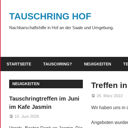
Zum
Inhalt
TAUSCHRING HOF
springen
Nachbarschaftshilfe in Hof an der Saale und Umgebung.
STARTSEITE
TAUSCHRING?
NEUIGKEITEN
T
Treffen i
NEUIGKEITEN
26. März 2022
Tauschringtreffen im Juni
im Kafe Jasmin
Wir haben uns in 
15. Juni 2026
Angeboten wurden