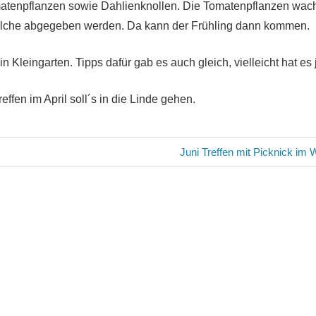
atenpflanzen sowie Dahlienknollen. Die Tomatenpflanzen wac
lche abgegeben werden. Da kann der Frühling dann kommen.
 Kleingarten. Tipps dafür gab es auch gleich, vielleicht hat es j
effen im April soll´s in die Linde gehen.
avigation
Nächster
Juni Treffen mit Picknick im 
Beitrag: