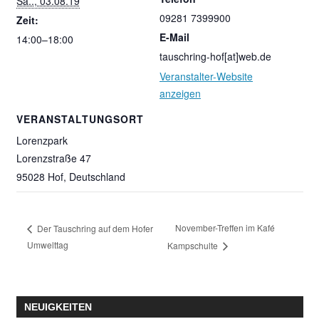
Sa.., 03.08.19
09281 7399900
Zeit:
E-Mail
14:00–18:00
tauschring-hof[at]web.de
Veranstalter-Website
anzeigen
VERANSTALTUNGSORT
Lorenzpark
Lorenzstraße 47
95028 Hof
,
Deutschland
November-Treffen im Kafé
Der Tauschring auf dem Hofer
Umwelttag
Kampschulte
NEUIGKEITEN